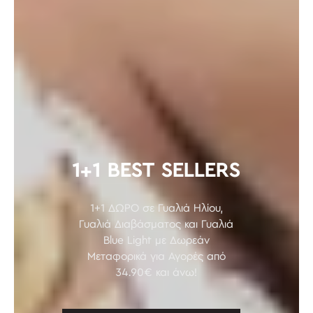
1+1 BEST SELLERS
1+1 ΔΩΡΟ σε Γυαλιά Ηλίου,
Γυαλιά Διαβάσματος και Γυαλιά
Blue Light με Δωρεάν
Μεταφορικά για Αγορές από
34.90€ και άνω!