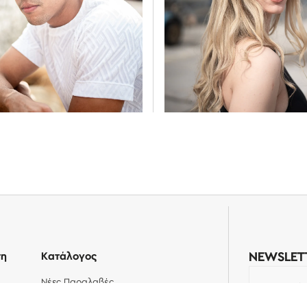
ση
Κατάλογος
NEWSLET
Νέες Παραλαβές
Το email 
ρρήτου
Best Sellers