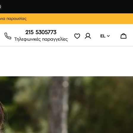
Ω
νια παρουσίας
215 5305773
EL
Καλάθ
Τηλεφωνικές παραγγελίες