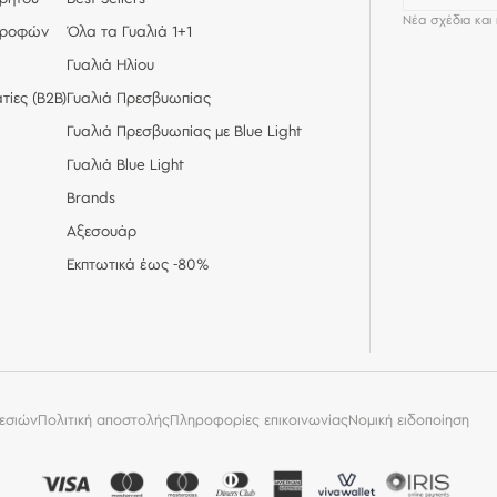
Νέα σχέδια και
στροφών
Όλα τα Γυαλιά 1+1
Γυαλιά Ηλίου
τίες (Β2Β)
Γυαλιά Πρεσβυωπίας
Γυαλιά Πρεσβυωπίας με Blue Light
Γυαλιά Blue Light
Brands
Αξεσουάρ
Εκπτωτικά έως -80%
εσιών
Πολιτική αποστολής
Πληροφορίες επικοινωνίας
Νομική ειδοποίηση