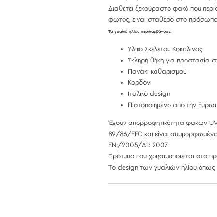
Διαθέτει ξεκούραστο φακό που περιο
φωτός, είναι σταθερό στο πρόσωπο
Τα γυαλιά ηλίου περιλαμβάνουν:
Υλικό Σκελετού Κοκάλινος
Σκληρή θήκη για προστασία 
Πανάκι καθαρισμού
Κορδόνι
Ιταλικό design
Πιστοποιημένο από την Ευρω
Έχουν απορροφητικότητα φακών UV
89/86/EEC και είναι συμμορφωμένο 
EN:/2005/A1: 2007.
Πρότυπο που χρησιμοποιείται στο προ
Το design των γυαλιών ηλίου όπως κ