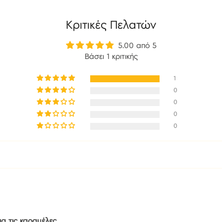
Κριτικές Πελατών
5.00 από 5
Βάσει 1 κριτικής
1
0
0
0
0
ια τις καραμέλες