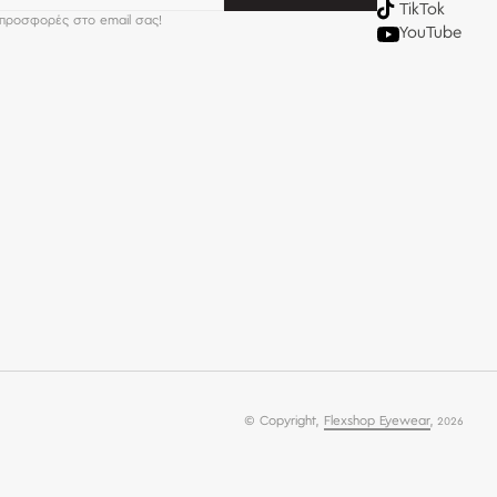
TikTok
 προσφορές στο email σας!
YouTube
© Copyright,
Flexshop Eyewear
,
2026