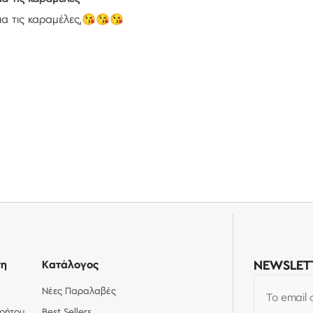
για τις καραμέλες,😘😘😘
ση
Κατάλογος
NEWSLET
Νέες Παραλαβές
Το email 
ρρήτου
Best Sellers