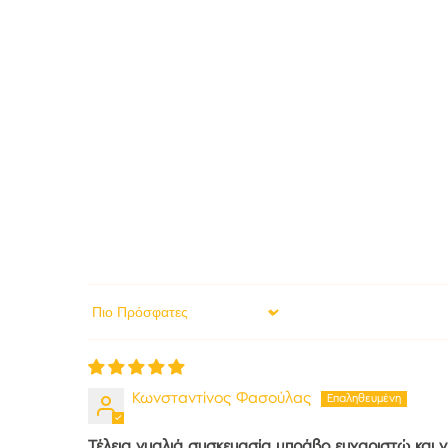
Sort by
Κωνσταντίνος Φασούλας
Τέλεια γυαλιά συσκευασία μπράβο ευχαριστώ και γ