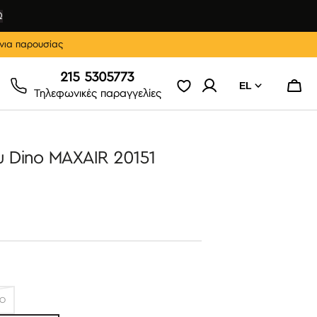
Ω
νια παρουσίας
215 5305773
EL
Καλάθ
Τηλεφωνικές παραγγελίες
υ Dino MAXAIR 20151
ΚΌ