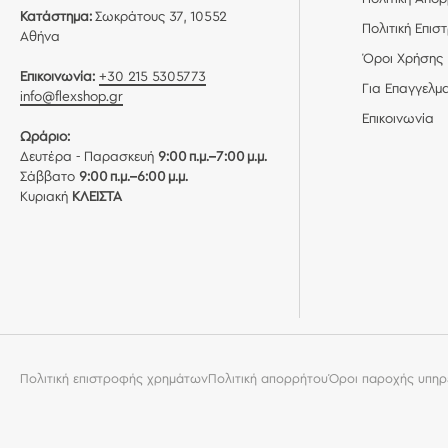
Κατάστημα:
Σωκράτους 37, 10552
Πολιτική Επι
Αθήνα
Όροι Χρήσης
Επικοινωνία:
+30 215 5305773
Για Επαγγελμα
info@flexshop.gr
Επικοινωνία
Ωράριο:
Δευτέρα - Παρασκευή
9:00 π.μ.–7:00 μ.μ.
Σάββατο
9:00 π.μ.–6:00 μ.μ.
Κυριακή
ΚΛΕΙΣΤΑ
Πολιτική επιστροφής χρημάτων
Πολιτική απορρήτου
Όροι παροχής υπηρ