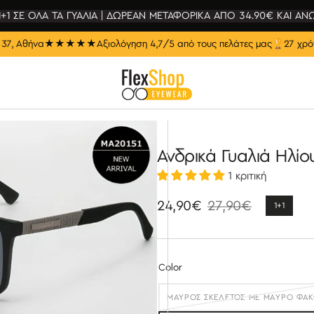
1+1 ΣΕ ΟΛΑ ΤΑ ΓΥΑΛΙΑ | ΔΩΡΕΑΝ ΜΕΤΑΦΟΡΙΚΑ ΑΠΟ 34.90€ ΚΑΙ ΑΝ
37, Αθήνα
★★★★★
Αξιολόγηση 4,7/5 από τους πελάτες μας
🏆
27 χρό
Ανδρικά Γυαλιά Ηλίο
1 κριτική
24,90€
27,90€
1+1
Τιμή
Κανονική
έκπτωσης
τιμή
Color
ΜΑΎΡΟΣ ΣΚΕΛΕΤΌΣ ΜΕ ΜΑΎΡΟ ΦΑ
ΕΞΑΝΤΛΉΘΗΚΕ