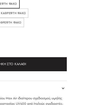
ΡΈΦΤΗ ΦΑΚΌ
ΗΚΕ
Ί ΚΑΘΡΈΦΤΗ ΦΑΚΌ
ΉΘΗΚΕ
ΚΑΘΡΈΦΤΗ ΦΑΚΌ
ΘΗΚΕ
ΉΚΗ ΣΤΟ ΚΑΛΆΘΙ
λίου Max Air
ιδιαίτερου σχεδιασμού, υψηλής
 προστασίας UV400 από Ιταλούς σχεδιαστές.