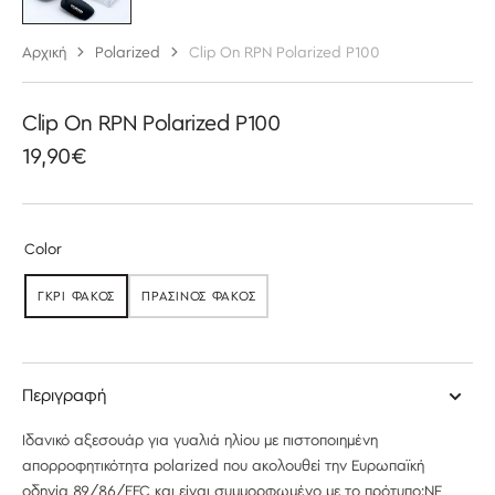
Αρχική
Polarized
Clip On RPN Polarized P100
Clip On RPN Polarized P100
Κανονική
19,90€
τιμή
Color
ΓΚΡΙ ΦΑΚΌΣ
ΠΡΆΣΙΝΟΣ ΦΑΚΌΣ
ΕΞΑΝΤΛΉΘΗΚΕ
ΕΞΑΝΤΛΉΘΗΚΕ
Περιγραφή
Ιδανικό αξεσουάρ για γυαλιά ηλίου με πιστοποιημένη
απορροφητικότητα polarized που ακολουθεί την Ευρωπαϊκή
οδηγία 89/86/EEC και είναι συμμορφωμένο με το πρότυπο:NF