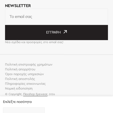
NEWSLETTER
Το email σας
ΕΓΓΡΑΦΉ
Νέα σχέδια και προσφορές στο email σας!
Πολιτική επιστροφής χρημάτων
Πολιτική απορρήτου
Όροι παροχής υπηρεσιών
Πολιτική αποστολής
Πληροφορίες επικοινωνίας
Νομική ειδοποίηση
© Copyright,
Flexshop Eyewear
,
2026
Επιλέξτε ποσότητα