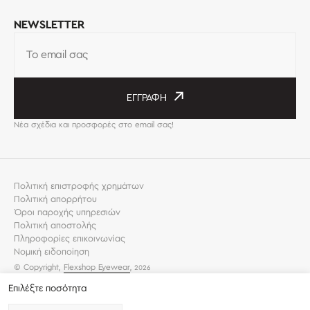
NEWSLETTER
Το email σας
ΕΓΓΡΑΦΉ
Νέα σχέδια και προσφορές στο email σας!
Πολιτική επιστροφής χρημάτων
Πολιτική απορρήτου
Όροι παροχής υπηρεσιών
Πολιτική αποστολής
Πληροφορίες επικοινωνίας
Νομική ειδοποίηση
© Copyright,
Flexshop Eyewear
,
2026
Επιλέξτε ποσότητα