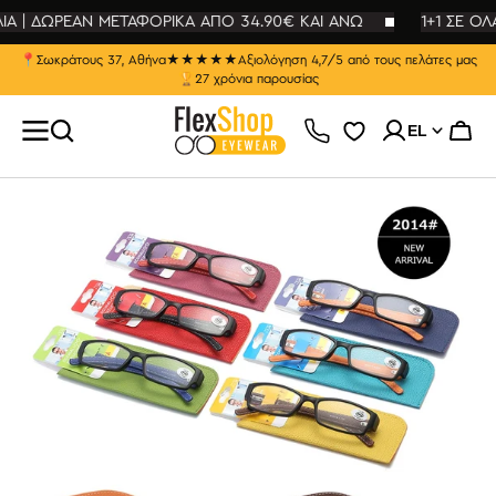
ΕΥΘΕΊΑΣ
ΛΙΑ | ΔΩΡΕΑΝ ΜΕΤΑΦΟΡΙΚΑ ΑΠΟ 34.90€ ΚΑΙ ΑΝΩ
ΤΆΒΑΣΗ
1+1 ΣΕ ΟΛ
Ο
ΡΙΕΧΌΜΕΝΟ
📍
Σωκράτους 37, Αθήνα
★★★★★
Αξιολόγηση 4,7/5 από τους πελάτες μας
🏆
27 χρόνια παρουσίας
EL
Καλάθ
Άνοιγμα