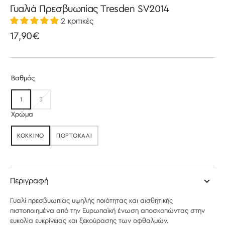
Γυαλιά Πρεσβυωπίας Tresden SV2014
2 κριτικές
Κανονική
17,90€
τιμή
Βαθμός
1
3
ΕΞΑΝΤΛΉΘΗΚΕ
ΕΞΑΝΤΛΉΘΗΚΕ
Χρώμα
ΚΌΚΚΙΝΟ
ΠΟΡΤΟΚΑΛΊ
ΕΞΑΝΤΛΉΘΗΚΕ
ΕΞΑΝΤΛΉΘΗΚΕ
Περιγραφή
Γυαλί
πρεσβυωπίας
υψηλής ποιότητας και αισθητικής
πιστοποιημένα από την Ευρωπαϊκή ένωση αποσκοπώντας στην
ευκολία ευκρίνειας και ξεκούρασης των οφθαλμών.