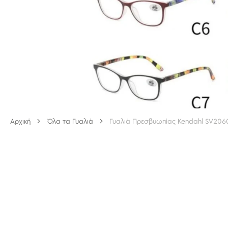
Αρχική
Όλα τα Γυαλιά
Γυαλιά Πρεσβυωπίας Kendahl SV206