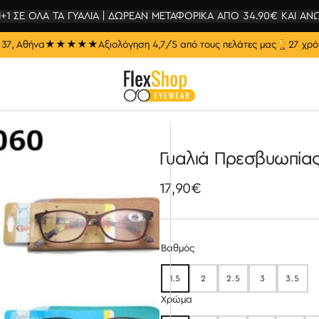
1+1 ΣΕ ΟΛΑ ΤΑ ΓΥΑΛΙΑ | ΔΩΡΕΑΝ ΜΕΤΑΦΟΡΙΚΑ ΑΠΟ 34.90€ ΚΑΙ ΑΝ
37, Αθήνα
★★★★★
Αξιολόγηση 4,7/5 από τους πελάτες μας
🏆
27 χρό
Γυαλιά Πρεσβυωπία
Κανονική
17,90€
τιμή
Βαθμός
1.5
2
2.5
3
3.5
ΕΞΑΝΤΛΉΘΗΚΕ
ΕΞΑΝΤΛΉΘΗΚΕ
ΕΞΑΝΤΛΉΘΗΚΕ
ΕΞΑΝΤΛΉΘΗΚ
ΕΞΑΝ
Χρώμα