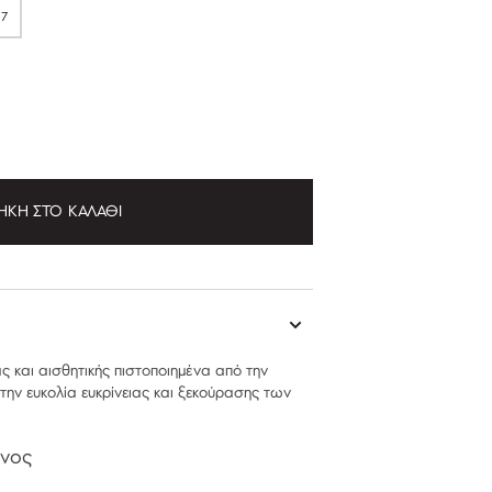
7
Ε
ΛΉΘΗΚΕ
ΕΞΑΝΤΛΉΘΗΚΕ
ΉΚΗ ΣΤΟ ΚΑΛΆΘΙ
ς και αισθητικής πιστοποιημένα από την
ν ευκολία ευκρίνειας και ξεκούρασης των
ινος