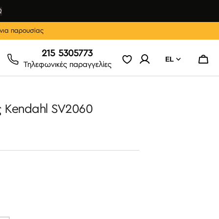
Ω
νια παρουσίας
215 5305773
EL
Καλάθ
Τηλεφωνικές παραγγελίες
ς Kendahl SV2060
Ε
ΤΛΉΘΗΚΕ