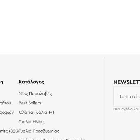
ση
Κατάλογος
NEWSLET
Νέες Παραλαβές
Το email 
ρρήτου
Best Sellers
Νέα σχέδια και
στροφών
Όλα τα Γυαλιά 1+1
Γυαλιά Ηλίου
τίες (Β2Β)
Γυαλιά Πρεσβυωπίας