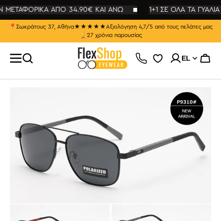
ΕΥΘΕΊΑΣ
ΑΝ ΜΕΤΑΦΟΡΙΚΑ ΑΠΟ 34.90€ ΚΑΙ ΑΝΩ
ΤΆΒΑΣΗ
1+1 ΣΕ ΟΛΑ ΤΑ ΓΥΑΛΙΑ
Ο
ΡΙΕΧΌΜΕΝΟ
📍
Σωκράτους 37, Αθήνα
★★★★★
Αξιολόγηση 4,7/5 από τους πελάτες μας
🏆
27 χρόνια παρουσίας
EL
Καλάθ
Άνοιγμα
μέσου
1