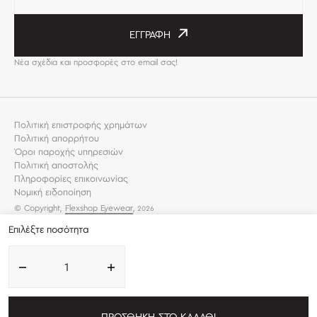
ΕΓΓΡΑΦΉ
Νέα σχέδια και προσφορές στο email σας!
Πολιτική επιστροφής χρημάτων
Πολιτική απορρήτου
Όροι παροχής υπηρεσιών
Πολιτική αποστολής
Πληροφορίες επικοινωνίας
Νομική ειδοποίηση
© Copyright,
Flexshop Eyewear
,
2026
Επιλέξτε ποσότητα
Μείωση
Αύξηση
ποσότητας
ποσότητας
για
για