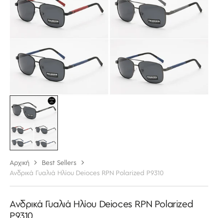
στην
προβολή
συλλογής
Αρχική
Best Sellers
Ανδρικά Γυαλιά Ηλίου Deioces RPN Polarized P9310
Ανδρικά Γυαλιά Ηλίου Deioces RPN Polarized
P9310