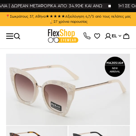
ΕΥΘΕΊΑΣ
ΑΛΙΑ | ΔΩΡΕΑΝ ΜΕΤΑΦΟΡΙΚΑ ΑΠΟ 34.90€ ΚΑΙ ΑΝΩ
ΤΆΒΑΣΗ
1+1 ΣΕ Ο
Ο
ΡΙΕΧΌΜΕΝΟ
📍
Σωκράτους 37, Αθήνα
★★★★★
Αξιολόγηση 4,7/5 από τους πελάτες μας
🏆
27 χρόνια παρουσίας
EL
Καλάθ
Άνοιγμα
μέσου
1