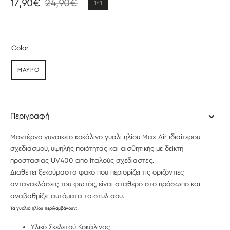
17,90€
24,90€
1+1
Τιμή
Κανονική
έκπτωσης
τιμή
Color
ΜΑΥΡΟ
ΕΞΑΝΤΛΉΘΗΚΕ
Περιγραφή
Μοντέρνο γυναικείο κοκάλινο γυαλί ηλίου Max Air
ιδιαίτερου
σχεδιασμού, υψηλής ποιότητας και αισθητικής με δείκτη
προστασίας UV400 από Ιταλούς σχεδιαστές.
Διαθέτει ξεκούραστο φακό που περιορίζει τις οριζόντιες
αντανακλάσεις του φωτός, είναι σταθερό στο πρόσωπο και
αναβαθμίζει αυτόματα το στυλ σου.
Τα γυαλιά ηλίου περιλαμβάνουν:
Υλικό Σκελετού Κοκάλινος