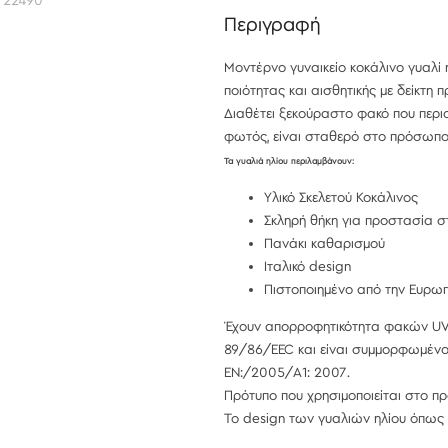
R 22490
MAXAIR
MAXAIR
Περιγραφή
22490
22490
Μοντέρνο γυναικείο κοκάλινο γυαλί 
ποιότητας και αισθητικής με δείκτη
Διαθέτει ξεκούραστο φακό που περιο
φωτός, είναι σταθερό στο πρόσωπο
Τα γυαλιά ηλίου περιλαμβάνουν:
Υλικό Σκελετού Κοκάλινος
Σκληρή θήκη για προστασία 
Πανάκι καθαρισμού
Ιταλικό design
Πιστοποιημένο από την Ευρω
Έχουν απορροφητικότητα φακών UV
89/86/EEC και είναι συμμορφωμένο 
EN:/2005/A1: 2007.
Πρότυπο που χρησιμοποιείται στο προ
Το design των γυαλιών ηλίου όπως κ