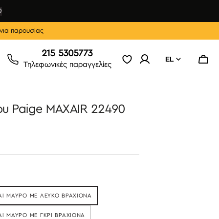
Ω
νια παρουσίας
215 5305773
EL
Καλάθ
Τηλεφωνικές παραγγελίες
ίου Paige MAXAIR 22490
ΑΙ ΜΑΎΡΟ ΜΕ ΛΕΥΚΌ ΒΡΑΧΊΟΝΑ
ΞΑΝΤΛΉΘΗΚΕ
ΑΙ ΜΑΎΡΟ ΜΕ ΓΚΡΙ ΒΡΑΧΊΟΝΑ
ΑΝΤΛΉΘΗΚΕ