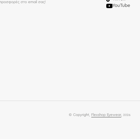
 προσφορές στο email σας!
YouTube
© Copyright,
Flexshop Eyewear
,
2026