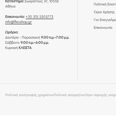
Κατάστημα:
Σωκράτους 37, 10552
Πολιτική Επι
Αθήνα
Όροι Χρήσης
Επικοινωνία:
+30 215 5305773
Για Επαγγελμα
info@flexshop.gr
Επικοινωνία
Ωράριο:
Δευτέρα - Παρασκευή
9:00 π.μ.–7:00 μ.μ.
Σάββατο
9:00 π.μ.–6:00 μ.μ.
Κυριακή
ΚΛΕΙΣΤΑ
Πολιτική επιστροφής χρημάτων
Πολιτική απορρήτου
Όροι παροχής υπηρ