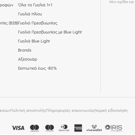
Νέα σχέδια και
στροφών
Όλα τα Γυαλιά 1+1
Γυαλιά Ηλίου
τίες (Β2Β)
Γυαλιά Πρεσβυωπίας
Γυαλιά Πρεσβυωπίας με Blue Light
Γυαλιά Blue Light
Brands
Αξεσουάρ
Εκπτωτικά έως -80%
εσιών
Πολιτική αποστολής
Πληροφορίες επικοινωνίας
Νομική ειδοποίηση