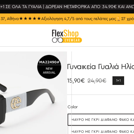
1+1 ΣΕ ΟΛΑ ΤΑ ΓΥΑΛΙΑ | ΔΩΡΕΑΝ ΜΕΤΑΦΟΡΙΚΑ ΑΠΟ 34.90€ ΚΑΙ ΑΝ
37, Αθήνα
★★★★★
Αξιολόγηση 4,7/5 από τους πελάτες μας
🏆
27 χρό
Γυναικεία Γυαλιά Ηλ
15,90€
24,90€
1+1
Τιμή
Κανονική
έκπτωσης
τιμή
Color
ΜΑΎΡΟ ΜΕ ΓΚΡΙ ΔΙΆΦΑΝΟ ΦΑΚΌ Κ
Ε
ΜΑΎΡΟ ΜΕ ΓΚΡΙ ΔΙΆΦΑΝΟ ΦΑΚΌ Κ
ΕΞ