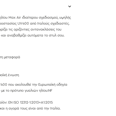
ηλίου Max Air
ιδιαίτερου σχεδιασμού, υψηλής
 προστασίας UV400 από Ιταλούς σχεδιαστές.
ρίζει τις οριζόντιες αντανακλάσεις του
 και αναβαθμίζει αυτόματα το στυλ σου.
στη μεταφορά
παϊκή ένωση
400 που ακολουθεί την Ευρωπαϊκή οδηγία
με το πρότυπο γυαλιών ηλίου:NF
ϊόν: EN ISO 12312-1:2013+A1:2015
αι η αγορά τους είναι από την Ιταλία.