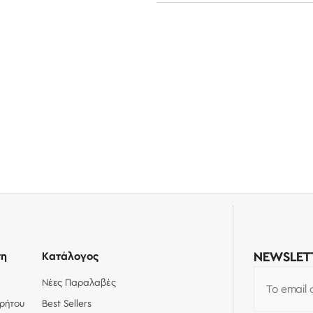
ση
Κατάλογος
NEWSLET
Νέες Παραλαβές
Το email 
ρρήτου
Best Sellers