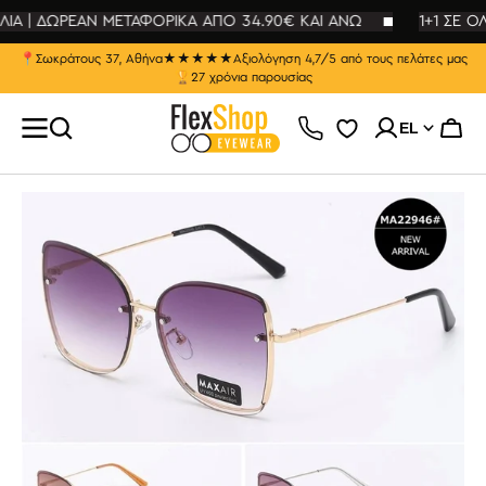
ΕΥΘΕΊΑΣ
ΛΙΑ | ΔΩΡΕΑΝ ΜΕΤΑΦΟΡΙΚΑ ΑΠΟ 34.90€ ΚΑΙ ΑΝΩ
ΤΆΒΑΣΗ
1+1 ΣΕ ΟΛ
Ο
ΡΙΕΧΌΜΕΝΟ
📍
Σωκράτους 37, Αθήνα
★★★★★
Αξιολόγηση 4,7/5 από τους πελάτες μας
🏆
27 χρόνια παρουσίας
EL
Καλάθ