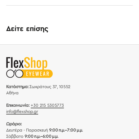
Δείτε επίσης
Κατάστημα:
Σωκράτους 37, 10552
Αθήνα
Επικοινωνία:
+30 215 5305773
info@flexshop.gr
Ωράριο:
Δευτέρα - Παρασκευή
9:00 π.μ.–7:00 μ.μ.
Σάββατο
9:00 π.μ.–6:00 μ.μ.