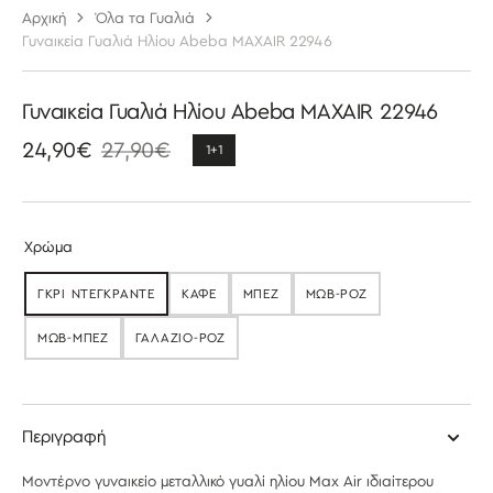
Αρχική
Όλα τα Γυαλιά
Γυναικεία Γυαλιά Ηλίου Abeba MAXAIR 22946
Γυναικεία Γυαλιά Ηλίου Abeba MAXAIR 22946
24,90€
27,90€
1+1
Τιμή
Κανονική
έκπτωσης
τιμή
Χρώμα
ΓΚΡΙ ΝΤΕΓΚΡΑΝΤΕ
ΚΑΦΕ
ΜΠΕΖ
ΜΩΒ-ΡΟΖ
ΕΞΑΝΤΛΉΘΗΚΕ
ΕΞΑΝΤΛΉΘΗΚΕ
ΕΞΑΝΤΛΉΘΗΚΕ
ΕΞΑΝΤΛΉΘΗΚΕ
ΜΩΒ-ΜΠΕΖ
ΓΑΛΑΖΙΟ-ΡΟΖ
ΕΞΑΝΤΛΉΘΗΚΕ
ΕΞΑΝΤΛΉΘΗΚΕ
Περιγραφή
Μοντέρνο γυναικείο μεταλλικό γυαλί ηλίου Max Air
ιδιαίτερου