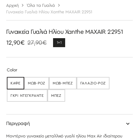
Αρχική
Όλα τα Γυαλιά
Γυναικεία Γυαλιά Ηλίου Xanthe MAXAIR 22951
Γυναικεία Γυαλιά Ηλίου Xanthe MAXAIR 22951
12,90€
27,90€
1+1
Τιμή
Κανονική
έκπτωσης
τιμή
Color
ΚΑΦΕ
ΜΩΒ-ΡΟΖ
ΜΩΒ-ΜΠΕΖ
ΓΑΛΑΖΙΟ-ΡΟΖ
ΕΞΑΝΤΛΉΘΗΚΕ
ΕΞΑΝΤΛΉΘΗΚΕ
ΕΞΑΝΤΛΉΘΗΚΕ
ΕΞΑΝΤΛΉΘΗΚΕ
ΓΚΡΙ ΝΤΕΓΚΡΑΝΤΕ
ΜΠΕΖ
ΕΞΑΝΤΛΉΘΗΚΕ
ΕΞΑΝΤΛΉΘΗΚΕ
Περιγραφή
Μοντέρνο γυναικείο μεταλλικό γυαλί ηλίου Max Air
ιδιαίτερου