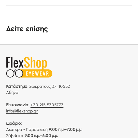
Δείτε επίσης
Κατάστημα:
Σωκράτους 37, 10552
Αθήνα
Επικοινωνία:
+30 215 5305773
info@flexshop.gr
Ωράριο:
Δευτέρα - Παρασκευή
9:00 π.μ.–7:00 μ.μ.
Σάββατο
9:00 π.μ.–6:00 μ.μ.