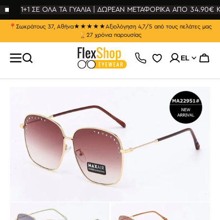
ΕΥΘΕΊΑΣ
ΤΆΒΑΣΗ
1+1 ΣΕ ΟΛΑ ΤΑ ΓΥΑΛΙΑ | ΔΩΡΕΑΝ ΜΕΤΑΦΟΡΙΚΑ ΑΠΟ 34.90€ Κ
Ο
ΡΙΕΧΌΜΕΝΟ
📍
Σωκράτους 37, Αθήνα
★★★★★
Αξιολόγηση 4,7/5 από τους πελάτες μας
🏆
27 χρόνια παρουσίας
EL
Καλάθ