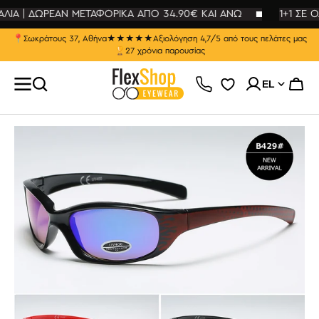
ΕΥΘΕΊΑΣ
ΑΛΙΑ | ΔΩΡΕΑΝ ΜΕΤΑΦΟΡΙΚΑ ΑΠΟ 34.90€ ΚΑΙ ΑΝΩ
ΤΆΒΑΣΗ
1+1 ΣΕ Ο
Ο
ΡΙΕΧΌΜΕΝΟ
📍
Σωκράτους 37, Αθήνα
★★★★★
Αξιολόγηση 4,7/5 από τους πελάτες μας
🏆
27 χρόνια παρουσίας
EL
Καλάθ
Άνοιγμα
μέσου
1