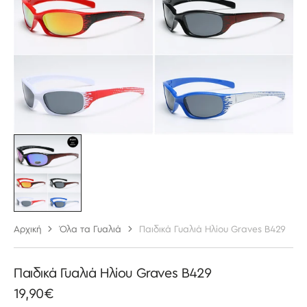
στην
προβολή
συλλογής
Αρχική
Όλα τα Γυαλιά
Παιδικά Γυαλιά Ηλίου Graves B429
Παιδικά Γυαλιά Ηλίου Graves B429
Κανονική
19,90€