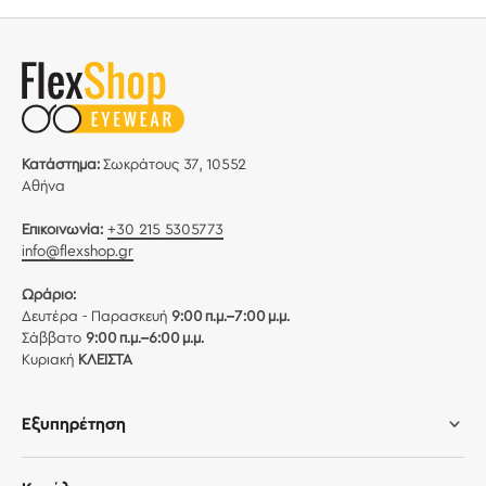
Κατάστημα:
Σωκράτους 37, 10552
Αθήνα
Επικοινωνία:
+30 215 5305773
info@flexshop.gr
Ωράριο:
Δευτέρα - Παρασκευή
9:00 π.μ.–7:00 μ.μ.
Σάββατο
9:00 π.μ.–6:00 μ.μ.
Κυριακή
ΚΛΕΙΣΤΑ
Εξυπηρέτηση